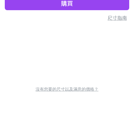
購買
尺寸指南
沒有您要的尺寸以及滿意的價格？