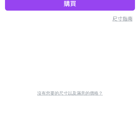
購買
尺寸指南
沒有您要的尺寸以及滿意的價格？