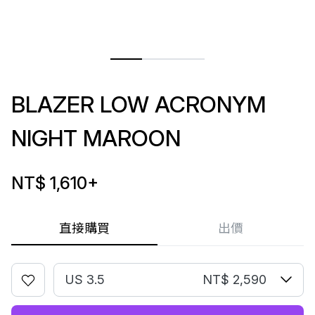
BLAZER LOW ACRONYM
NIGHT MAROON
NT$ 1,610
+
直接購買
出價
US 3.5
NT$ 2,590