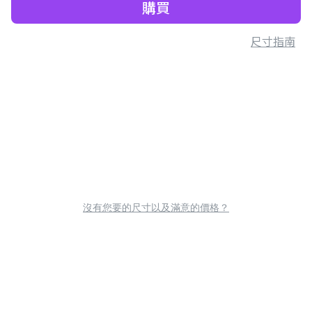
購買
尺寸指南
沒有您要的尺寸以及滿意的價格？