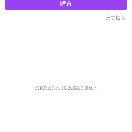
購買
尺寸指南
沒有您要的尺寸以及滿意的價格？