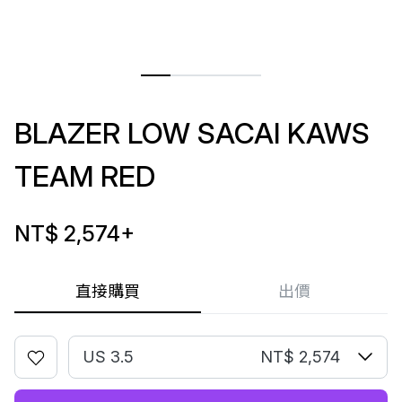
BLAZER LOW SACAI KAWS
TEAM RED
NT$ 2,574
+
直接購買
出價
US 3.5
NT$ 2,574