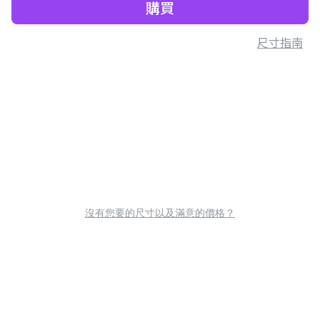
購買
尺寸指南
沒有您要的尺寸以及滿意的價格？