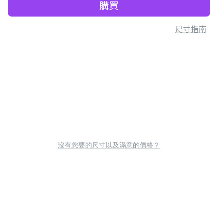
購買
尺寸指南
沒有您要的尺寸以及滿意的價格？