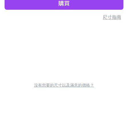
購買
尺寸指南
沒有您要的尺寸以及滿意的價格？