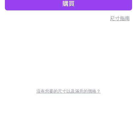
購買
尺寸指南
沒有您要的尺寸以及滿意的價格？