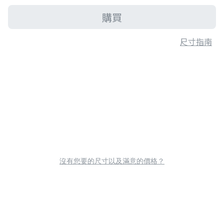
購買
尺寸指南
沒有您要的尺寸以及滿意的價格？