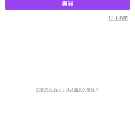
購買
尺寸指南
沒有您要的尺寸以及滿意的價格？