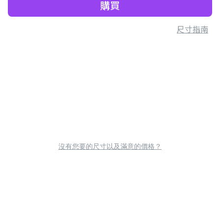
購買
尺寸指南
沒有您要的尺寸以及滿意的價格？