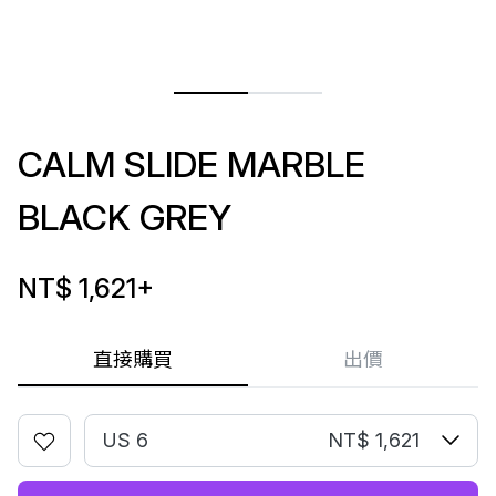
CALM SLIDE MARBLE
BLACK GREY
NT$ 1,621
+
直接購買
出價
US 6
NT$ 1,621