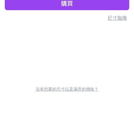
購買
尺寸指南
沒有您要的尺寸以及滿意的價格？