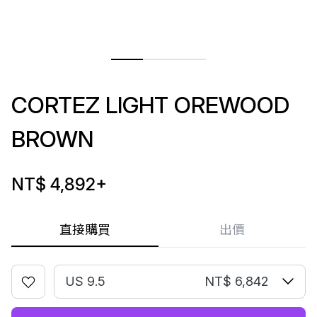
CORTEZ LIGHT OREWOOD
BROWN
NT$ 4,892
+
直接購買
出價
US 9.5
NT$ 6,842