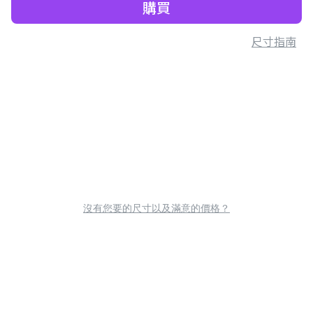
購買
尺寸指南
沒有您要的尺寸以及滿意的價格？