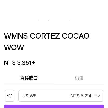
WMNS CORTEZ COCAO
WOW
NT$ 3,351
+
直接購買
出價
US W5
NT$ 5,214