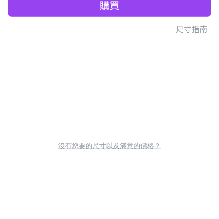
購買
尺寸指南
沒有您要的尺寸以及滿意的價格？