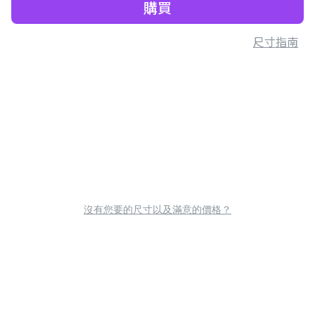
購買
尺寸指南
沒有您要的尺寸以及滿意的價格？