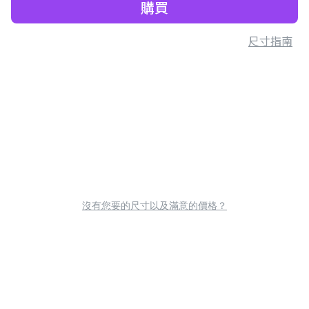
購買
尺寸指南
沒有您要的尺寸以及滿意的價格？