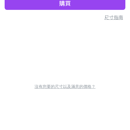
購買
尺寸指南
沒有您要的尺寸以及滿意的價格？