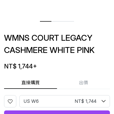
WMNS COURT LEGACY
CASHMERE WHITE PINK
NT$ 1,744
+
直接購買
出價
US W6
NT$ 1,744