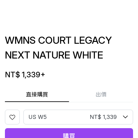
WMNS COURT LEGACY
NEXT NATURE WHITE
NT$ 1,339
+
直接購買
出價
US W5
NT$ 1,339
購買