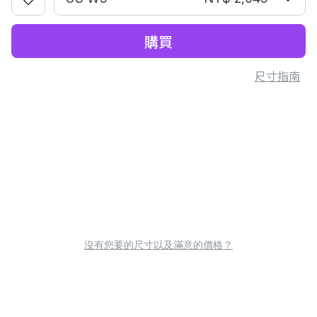
購買
尺寸指南
沒有您要的尺寸以及滿意的價格？