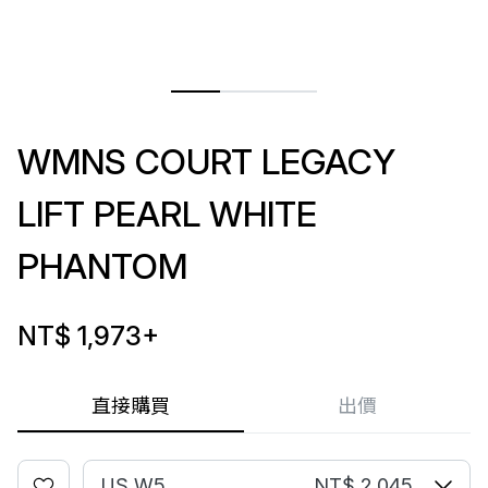
WMNS COURT LEGACY
LIFT PEARL WHITE
PHANTOM
NT$ 1,973
+
直接購買
出價
US W5
NT$ 2,045