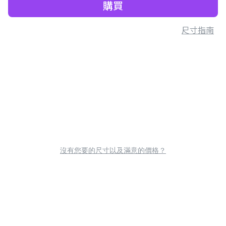
購買
尺寸指南
沒有您要的尺寸以及滿意的價格？