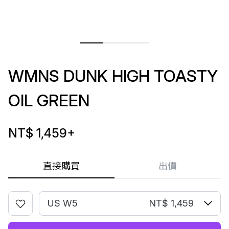
WMNS DUNK HIGH TOASTY
OIL GREEN
NT$ 1,459
+
直接購買
出價
US W5
NT$ 1,459