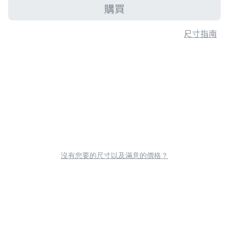
購買
尺寸指南
沒有您要的尺寸以及滿意的價格？