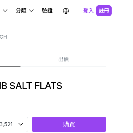
牌
分類
驗證
登入
註冊
IGH
出價
B SALT FLATS
購買
3,521