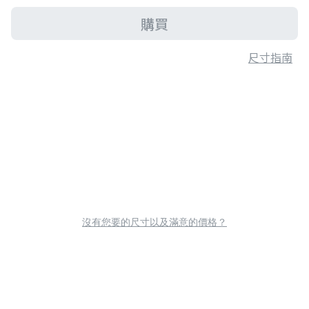
購買
尺寸指南
沒有您要的尺寸以及滿意的價格？