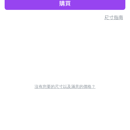
購買
尺寸指南
沒有您要的尺寸以及滿意的價格？