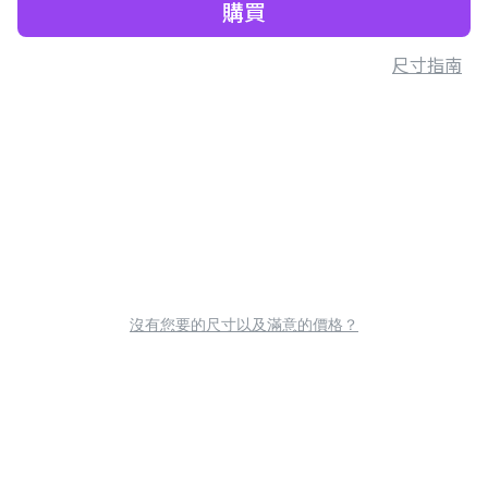
購買
尺寸指南
沒有您要的尺寸以及滿意的價格？