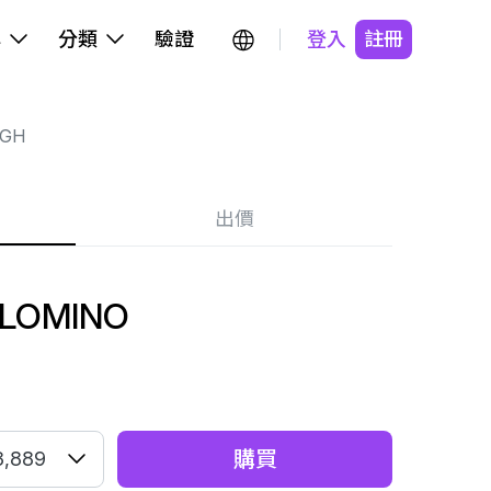
牌
分類
驗證
登入
註冊
IGH
出價
ALOMINO
購買
3,889