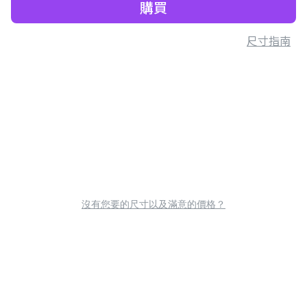
購買
尺寸指南
沒有您要的尺寸以及滿意的價格？