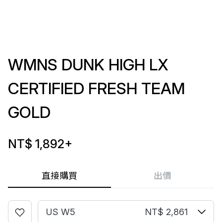
WMNS DUNK HIGH LX
CERTIFIED FRESH TEAM
GOLD
NT$ 1,892
+
直接購買
出價
US W5
NT$ 2,861