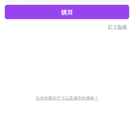
購買
尺寸指南
沒有您要的尺寸以及滿意的價格？