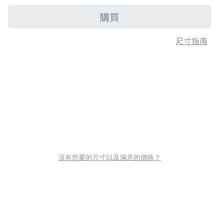
購買
尺寸指南
沒有您要的尺寸以及滿意的價格？