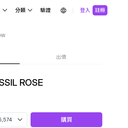
牌
分類
驗證
登入
註冊
OW
出價
SSIL ROSE
購買
5,574