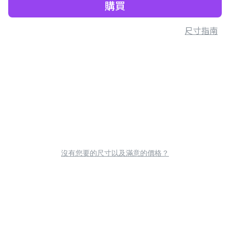
購買
尺寸指南
沒有您要的尺寸以及滿意的價格？