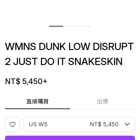
WMNS DUNK LOW DISRUPT
2 JUST DO IT SNAKESKIN
NT$ 5,450
+
直接購買
出價
US W5
NT$ 5,450