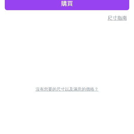
購買
尺寸指南
沒有您要的尺寸以及滿意的價格？