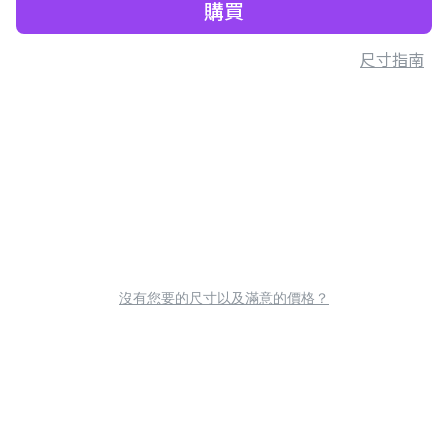
購買
尺寸指南
沒有您要的尺寸以及滿意的價格？