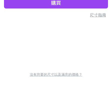
購買
尺寸指南
沒有您要的尺寸以及滿意的價格？