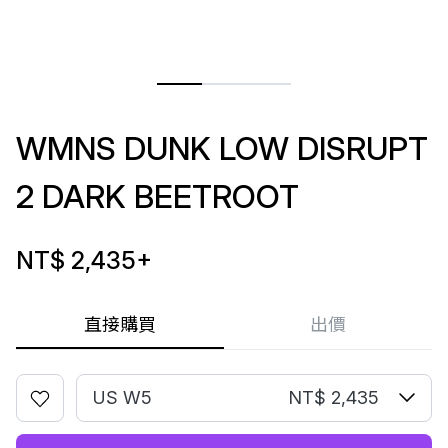
WMNS DUNK LOW DISRUPT
2 DARK BEETROOT
NT$ 2,435
+
直接購買
出價
US W5
NT$ 2,435