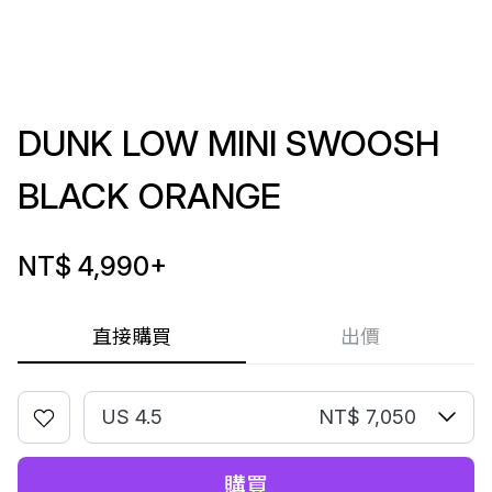
DUNK LOW MINI SWOOSH
BLACK ORANGE
NT$ 4,990
+
直接購買
出價
US 4.5
NT$ 7,050
購買