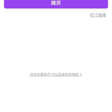
購買
尺寸指南
沒有您要的尺寸以及滿意的價格？