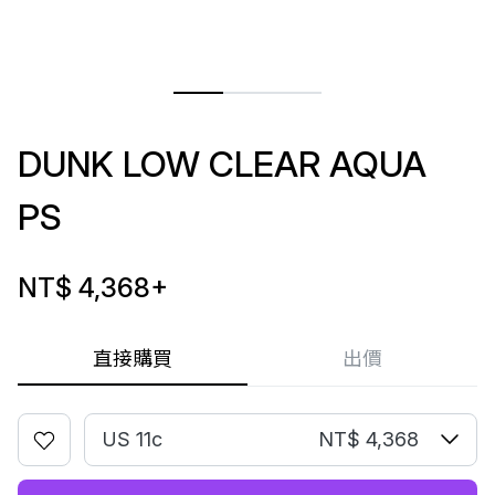
DUNK LOW CLEAR AQUA
PS
NT$ 4,368
+
直接購買
出價
US 11c
NT$ 4,368