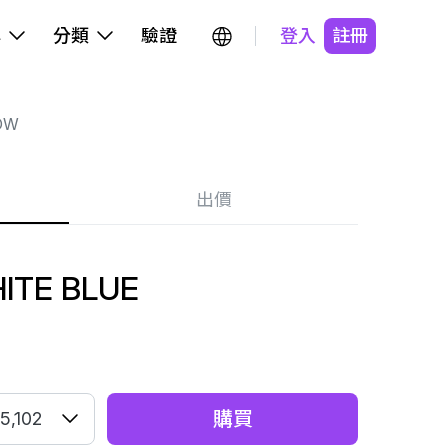
牌
分類
驗證
登入
註冊
OW
出價
ITE BLUE
購買
5,102