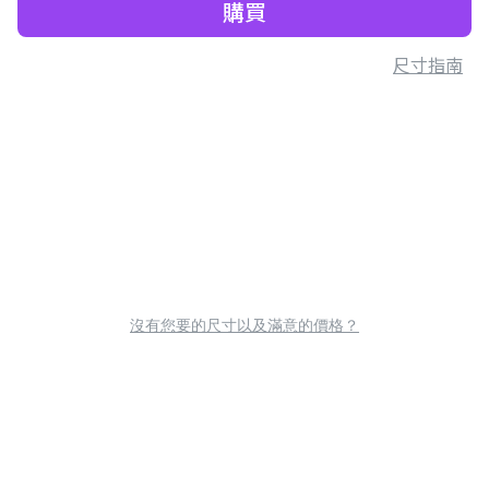
購買
尺寸指南
沒有您要的尺寸以及滿意的價格？