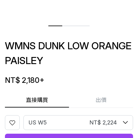
WMNS DUNK LOW ORANGE
PAISLEY
NT$ 2,180
+
直接購買
出價
US W5
NT$ 2,224