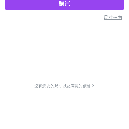
購買
尺寸指南
沒有您要的尺寸以及滿意的價格？