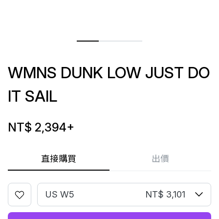
WMNS DUNK LOW JUST DO
IT SAIL
NT$ 2,394
+
直接購買
出價
US W5
NT$ 3,101