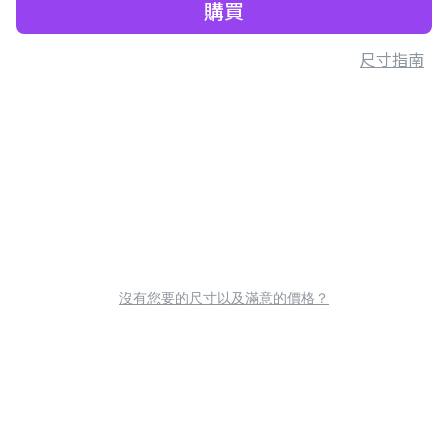
購買
尺寸指南
沒有您要的尺寸以及滿意的價格？