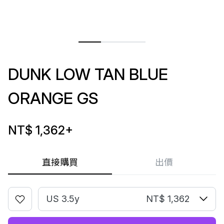
DUNK LOW TAN BLUE
ORANGE GS
NT$ 1,362
+
直接購買
出價
US 3.5y
NT$ 1,362