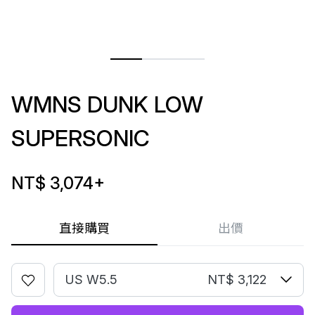
WMNS DUNK LOW
SUPERSONIC
NT$ 3,074
+
直接購買
出價
US W5.5
NT$ 3,122