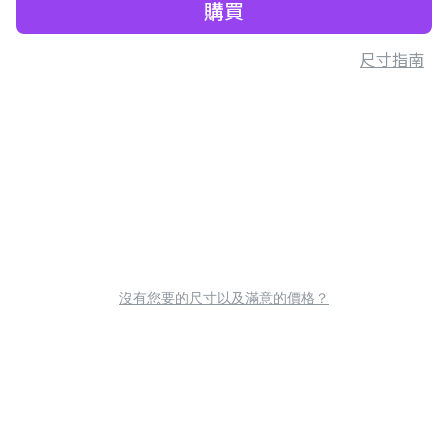
購買
尺寸指南
沒有您要的尺寸以及滿意的價格？