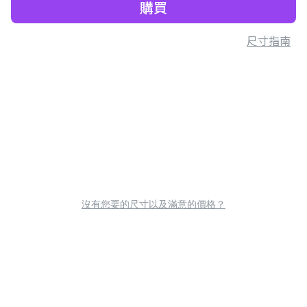
購買
尺寸指南
沒有您要的尺寸以及滿意的價格？