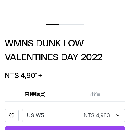
WMNS DUNK LOW
VALENTINES DAY 2022
NT$ 4,901
+
直接購買
出價
US W5
NT$ 4,983