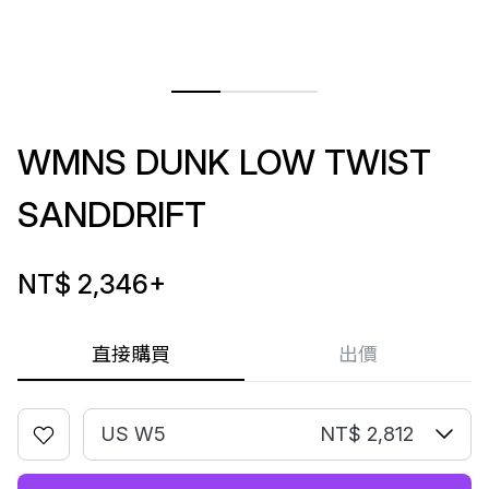
WMNS DUNK LOW TWIST
SANDDRIFT
NT$ 2,346
+
直接購買
出價
US W5
NT$ 2,812