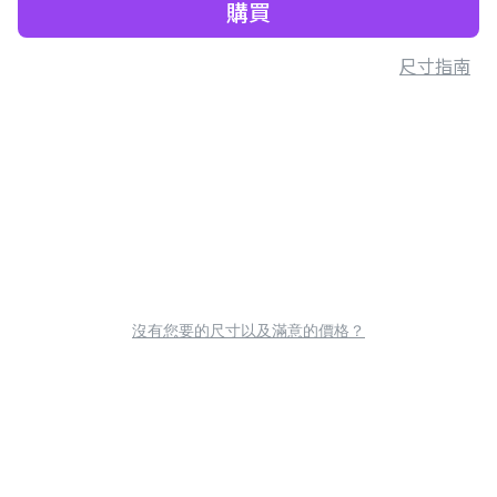
購買
尺寸指南
沒有您要的尺寸以及滿意的價格？