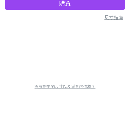
購買
尺寸指南
沒有您要的尺寸以及滿意的價格？