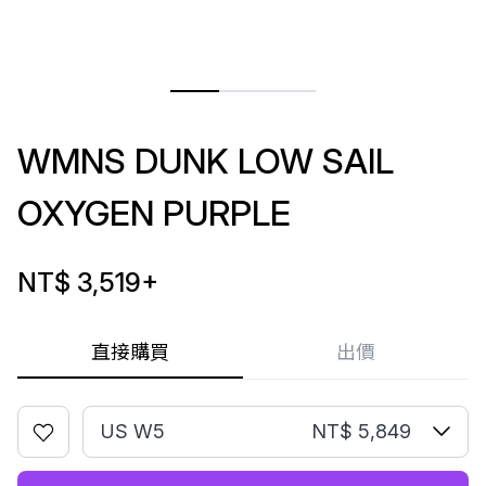
WMNS DUNK LOW SAIL
OXYGEN PURPLE
NT$ 3,519
+
直接購買
出價
US W5
NT$ 5,849