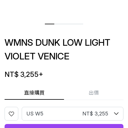
WMNS DUNK LOW LIGHT
VIOLET VENICE
NT$ 3,255
+
直接購買
出價
US W5
NT$ 3,255