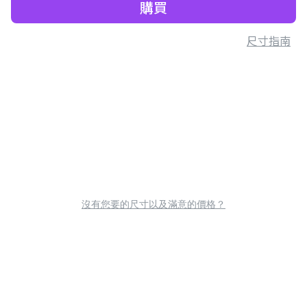
購買
尺寸指南
沒有您要的尺寸以及滿意的價格？