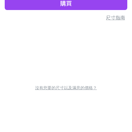
購買
尺寸指南
沒有您要的尺寸以及滿意的價格？