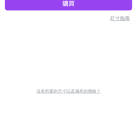
購買
尺寸指南
沒有您要的尺寸以及滿意的價格？