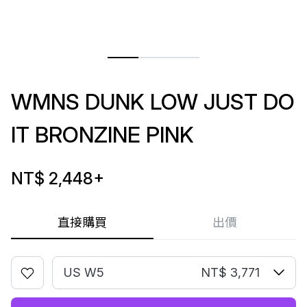
WMNS DUNK LOW JUST DO
IT BRONZINE PINK
NT$ 2,448
+
直接購買
出價
US W5
NT$ 3,771