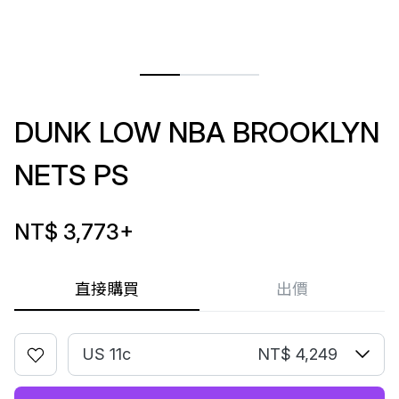
DUNK LOW NBA BROOKLYN
NETS PS
NT$ 3,773
+
直接購買
出價
US 11c
NT$ 4,249