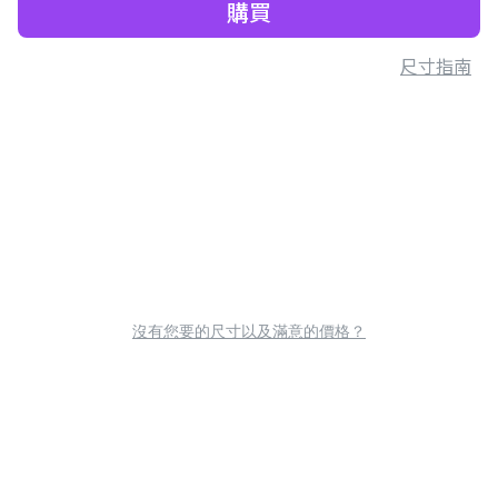
購買
尺寸指南
沒有您要的尺寸以及滿意的價格？