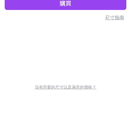
購買
尺寸指南
沒有您要的尺寸以及滿意的價格？