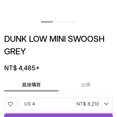
DUNK LOW MINI SWOOSH
GREY
NT$ 4,485
+
直接購買
出價
US 4
NT$ 8,210