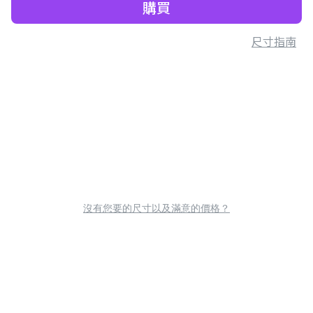
購買
尺寸指南
沒有您要的尺寸以及滿意的價格？